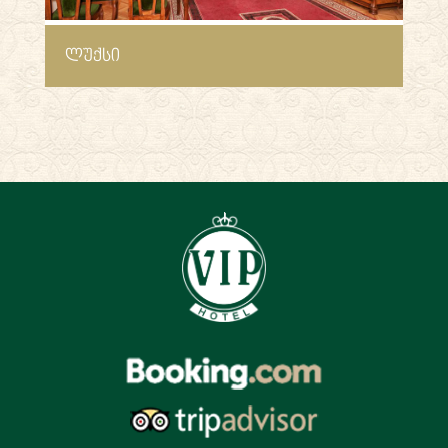
ᲚᲣᲥᲡᲘ