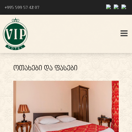
‎+995 599 57 42 07
ᲝᲗᲐᲮᲔᲑᲘ ᲓᲐ ᲤᲐᲡᲔᲑᲘ