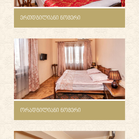
ᲔᲠᲗᲓᲒᲘᲚᲘᲐᲜᲘ ᲜᲝᲛᲔᲠᲘ
ᲝᲠᲐᲓᲒᲘᲚᲘᲐᲜᲘ ᲜᲝᲛᲔᲠᲘ