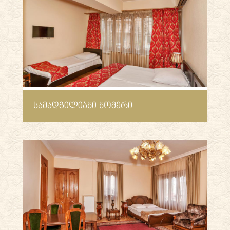
ᲡᲐᲛᲐᲓᲒᲘᲚᲘᲐᲜᲘ ᲜᲝᲛᲔᲠᲘ