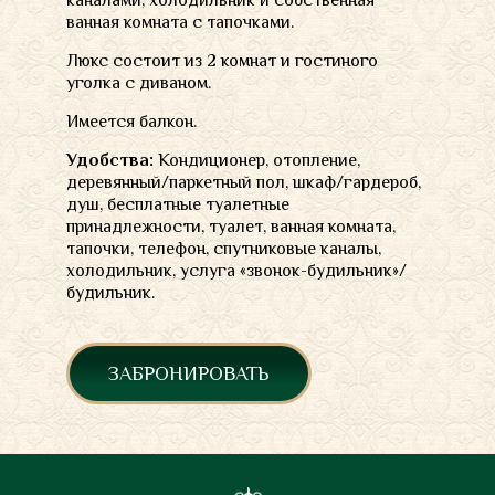
каналами, холодильник и собственная
ванная комната с тапочками.
Люкс состоит из 2 комнат и гостиного
уголка с диваном.
Имеется балкон.
Удобства:
Кондиционер
, отопление,
деревянный/паркетный пол
,
шкаф/гардероб
,
душ,
бесплатные туалетные
принадлежности
, туалет, ванная комната,
тапочки, телефон, спутниковые каналы,
холодильник,
услуга «звонок-будильник»/
будильник
.
ЗАБРОНИРОВАТЬ